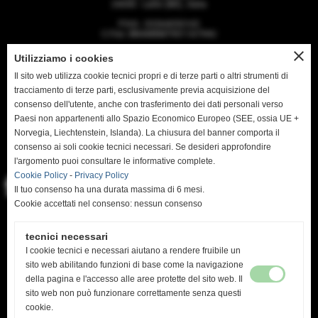
24040 - Lallio (BG) , Italia
P.IVA : 03364050165
C.Fisc: BNAMSM79S11A794U
close
Utilizziamo i cookies
Il sito web utilizza cookie tecnici propri e di terze parti o altri strumenti di
tracciamento di terze parti, esclusivamente previa acquisizione del
CONTATTI
consenso dell'utente, anche con trasferimento dei dati personali verso
Paesi non appartenenti allo Spazio Economico Europeo (SEE, ossia UE +
T. +39 035 5900089
Norvegia, Liechtenstein, Islanda). La chiusura del banner comporta il
E. info@casamia-re.com
consenso ai soli cookie tecnici necessari. Se desideri approfondire
l'argomento puoi consultare le informative complete.
Cookie Policy
-
Privacy Policy
Il tuo consenso ha una durata massima di 6 mesi.
Cookie accettati nel consenso: nessun consenso
INFO UTILI
tecnici necessari
I cookie tecnici e necessari aiutano a rendere fruibile un
Home
sito web abilitando funzioni di base come la navigazione
Privacy Policy
della pagina e l'accesso alle aree protette del sito web. Il
Cookie Policy
sito web non può funzionare correttamente senza questi
Mappa del sito web
cookie.